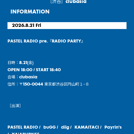
［渋谷］clubasia
INFORMATION
2026.8.21 Fri
PASTEL RADIO pre.『RADIO PARTY』
日時：8.21(金)
OPEN 18:00 / START 18:40
会場：clubasia
住所：〒150-0044 東京都渋谷区円山町１−８
［出演］
PASTEL RADIO / buGG / diig / KAMAITACI / Payrin's