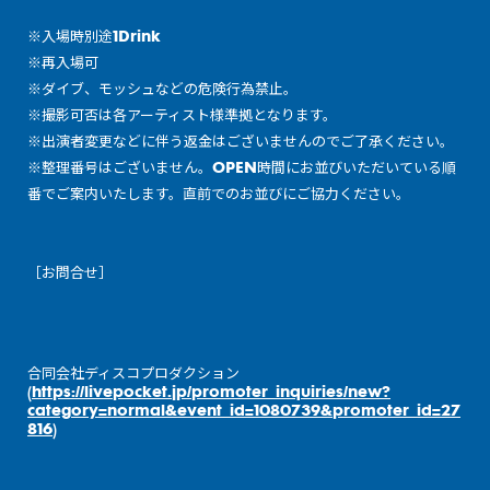
※入場時別途1Drink
※再入場可
※ダイブ、モッシュなどの危険行為禁止。
※撮影可否は各アーティスト様準拠となります。
※出演者変更などに伴う返金はございませんのでご了承ください。
※整理番号はございません。OPEN時間にお並びいただいている順
番でご案内いたします。直前でのお並びにご協力ください。
［お問合せ］
合同会社ディスコプロダクション
(
https://livepocket.jp/promoter_inquiries/new?
category=normal&event_id=1080739&promoter_id=27
816
)