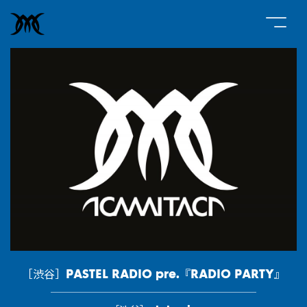
［渋谷］PASTEL RADIO pre.『RADIO PARTY』