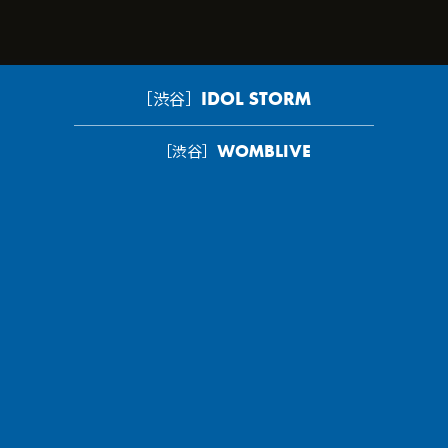
［渋谷］IDOL STORM
［渋谷］WOMBLIVE