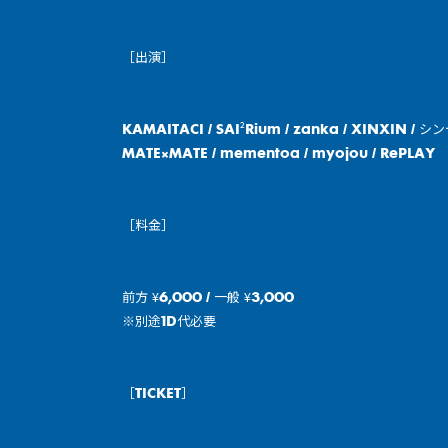
［出演］
KAMAITACI / SAI²Rium / zanka / XINXIN / シ
MATE×MATE / mementoa / myojou / RePLAY
［料金］
前方 ¥6,000 / 一般 ¥3,000
※別途1D代必要
［TICKET］