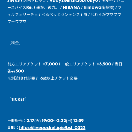
JINKS / 透色ドロップ / 9DayzGlitchClubTokyo / 鳴ル神 / ハニ
ースパイスRe. / 遥か、彼方。 / HIBANA / himawari(船橋) / フ
ィルフェリーチェ / べるべっとセンテンス / 蛍 / われらがプワプワ
プーワプワ
［料金］
前方エリアチケット ¥7,000 / 一般エリアチケット ¥3,500 / 当日
各+¥500
※別途1D代必要 / 6歳以上チケット必要
［TICKET］
一般販売：2.17(火) 19:00〜3.22(日) 13:59
URL：
https://livepocket.jp/e/bst_0322