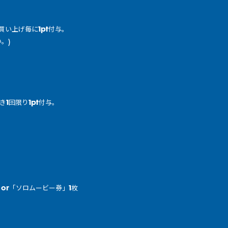
円お買い上げ毎に1pt付与。
。)
1回限り1pt付与。
券」or「ソロムービー券」1枚