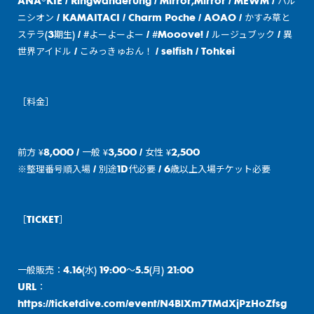
ANA®KIE / Ringwanderung / Mirror,Mirror / MEWM / ハル
ニシオン / KAMAITACI / Charm Poche / AOAO / かすみ草と
ステラ(3期生) / #よーよーよー / #Mooove! / ルージュブック / 異
世界アイドル / こみっきゅおん！ / selfish / Tohkei
［料金］
前方 ¥8,000 / 一般 ¥3,500 / 女性 ¥2,500
※整理番号順入場 / 別途1D代必要 / 6歳以上入場チケット必要
［TICKET］
一般販売：4.16(水) 19:00〜5.5(月) 21:00
URL：
https://ticketdive.com/event/N4BlXm7TMdXjPzHoZfsg